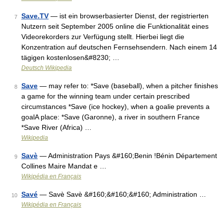
Save.TV
— ist ein browserbasierter Dienst, der registrierten
7
Nutzern seit September 2005 online die Funktionalität eines
Videorekorders zur Verfügung stellt. Hierbei liegt die
Konzentration auf deutschen Fernsehsendern. Nach einem 14
tägigen kostenlosen&#8230; …
Deutsch Wikipedia
Save
— may refer to: *Save (baseball), when a pitcher finishes
8
a game for the winning team under certain prescribed
circumstances *Save (ice hockey), when a goalie prevents a
goalA place: *Save (Garonne), a river in southern France
*Save River (Africa) …
Wikipedia
Savè
— Administration Pays &#160;Benin !Bénin Département
9
Collines Maire Mandat e …
Wikipédia en Français
Savé
— Savè Savè &#160;&#160;&#160; Administration …
10
Wikipédia en Français