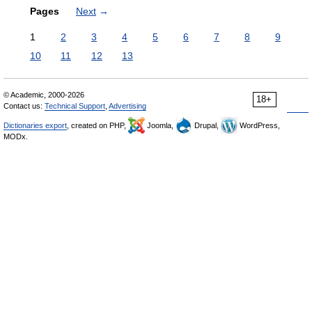
Pages
Next
→
1
2
3
4
5
6
7
8
9
10
11
12
13
© Academic, 2000-2026
18+
Contact us:
Technical Support
,
Advertising
Dictionaries export
, created on PHP,
Joomla,
Drupal,
WordPress,
MODx.