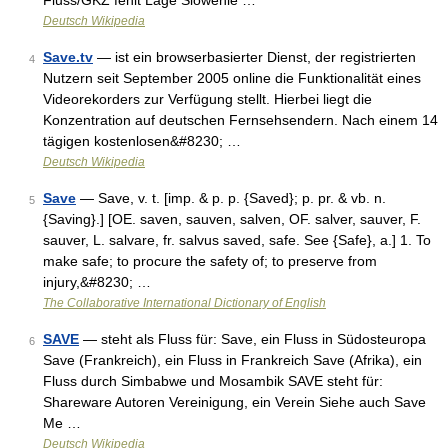
Fluss/GKZ fehlt Lage Slowenie …
Deutsch Wikipedia
Save.tv
— ist ein browserbasierter Dienst, der registrierten
4
Nutzern seit September 2005 online die Funktionalität eines
Videorekorders zur Verfügung stellt. Hierbei liegt die
Konzentration auf deutschen Fernsehsendern. Nach einem 14
tägigen kostenlosen&#8230; …
Deutsch Wikipedia
Save
— Save, v. t. [imp. & p. p. {Saved}; p. pr. & vb. n.
5
{Saving}.] [OE. saven, sauven, salven, OF. salver, sauver, F.
sauver, L. salvare, fr. salvus saved, safe. See {Safe}, a.] 1. To
make safe; to procure the safety of; to preserve from
injury,&#8230; …
The Collaborative International Dictionary of English
SAVE
— steht als Fluss für: Save, ein Fluss in Südosteuropa
6
Save (Frankreich), ein Fluss in Frankreich Save (Afrika), ein
Fluss durch Simbabwe und Mosambik SAVE steht für:
Shareware Autoren Vereinigung, ein Verein Siehe auch Save
Me …
Deutsch Wikipedia