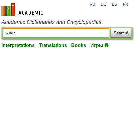
RU
DE
ES
FR
en-academic.com
Academic Dictionaries and Encyclopedias
Search!
Interpretations
Translations
Books
Игры ⚽