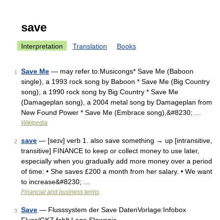
save
Interpretation
Translation
Books
Save Me
— may refer to:Musicongs* Save Me (Baboon
1
single), a 1993 rock song by Baboon * Save Me (Big Country
song), a 1990 rock song by Big Country * Save Me
(Damageplan song), a 2004 metal song by Damageplan from
New Found Power * Save Me (Embrace song),&#8230; …
Wikipedia
save
— [seɪv] verb 1. also save something → up [intransitive,
2
transitive] FINANCE to keep or collect money to use later,
especially when you gradually add more money over a period
of time: • She saves £200 a month from her salary. • We want
to increase&#8230; …
Financial and business terms
Save
— Flusssystem der Save DatenVorlage:Infobox
3